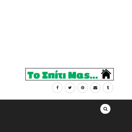
Αναζήτηση
για: