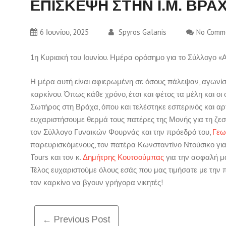
ΕΠΙΣΚΕΨΗ ΣΤΗΝ Ι.Μ. ΒΡΑ
6 Ιουνίου, 2025
Spyros Galanis
No Comm
1η Κυριακή του Ιουνίου. Ημέρα ορόσημο για το Σύλλογο 
Η μέρα αυτή είναι αφιερωμένη σε όσους πάλεψαν, αγωνίστ
καρκίνου. Όπως κάθε χρόνο, έτσι και φέτος τα μέλη και ο
Σωτήρος στη Βράχα, όπου και τελέστηκε εσπερινός και α
ευχαριστήσουμε θερμά τους πατέρες της Μονής για τη ζεσ
τον Σύλλογο Γυναικών Φουρνάς και την πρόεδρό του,
Γεω
παρευρισκόμενους, τον πατέρα Κωνσταντίνο Ντούσικο για τ
Tours και τον κ.
Δημήτρης Κουτσούμπας
για την ασφαλή μ
Τέλος ευχαριστούμε όλους εσάς που μας τιμήσατε με την 
τον καρκίνο να βγουν γρήγορα νικητές!
Post
← Previous Post