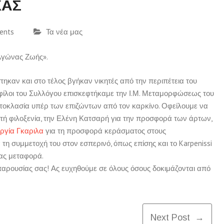
ΧΑΣ
ents
Τα νέα μας
«Αγώνας Ζωής».
ηκαν και στο τέλος βγήκαν νικητές από την περιπέτεια του
ι φίλοι του Συλλόγου επισκεφτήκαμε την Ι.Μ. Μεταμορφώσεως του
ρτοκλασία υπέρ των επιζώντων από τον καρκίνο. Οφείλουμε να
τή φιλοξενία, την Ελένη Κατσαρή για την προσφορά των άρτων,
ργία Γκαριλα
για τη προσφορά κεράσματος στους
η συμμετοχή του στον εσπερινό, όπως επίσης και το Karpenissi
ας μεταφορά.
παρουσίας σας! Ας ευχηθούμε σε όλους όσους δοκιμάζονται από
Next Post →