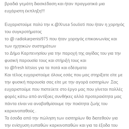
βραδιά γεμάτη διασκέδαση και ήταν πραγματικά μια
ευχάριστη έκπληξη!!!
Ευχαριστούμε πολύ την κ.@Xrusa Soulioti που ήταν η χορηγός
του συγκροτήματος
το @ radiokarpenisi975 που ήταν χορηγός επικοινωνίας και
των ηχητικών συστημάτων
το Δήμο Καρπενησίου για την παροχή της αιγίδας του για την
φυσική παρουσία τους και στήριξή τους και
το @fresh kitsios για τα ποτά και εδέσματα
Και τέλος ευχαριστούμε όλους εσάς που μας στηρίξατε είτε με
την φυσική παρουσία σας είτε με την αγορά εισιτηρίων .Σας
ευχαριστούμε που πιστεύετε στο έργο μας που γίνεται πολλές
φορές κάτω από αντίξοες συνθήκες αλλά προτεραιότητα μας
πάντα είναι να αναβαθμίσουμε την ποιότητα ζωής του
καρκινοπαθούς .
Τα έσοδα από την πώληση των εισιτηρίων θα διατεθούν για
την ενίσχυση ευπαθών καρκινοπαθών και για τα έξοδα του