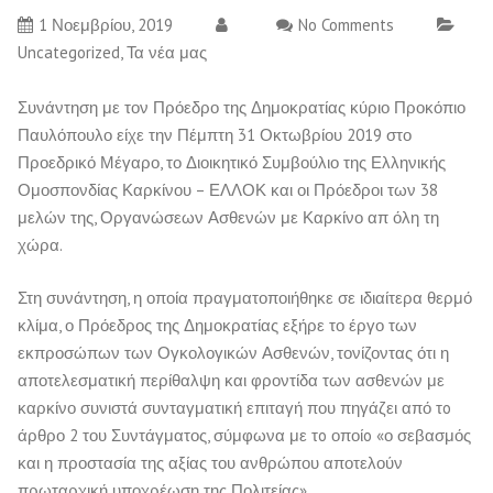
1 Νοεμβρίου, 2019
No Comments
Uncategorized
,
Τα νέα μας
Συνάντηση με τον Πρόεδρο της Δημοκρατίας κύριο Προκόπιο
Παυλόπουλο είχε την Πέμπτη 31 Οκτωβρίου 2019 στο
Προεδρικό Μέγαρο, το Διοικητικό Συμβούλιο της Ελληνικής
Ομοσπονδίας Καρκίνου – ΕΛΛΟΚ και οι Πρόεδροι των 38
μελών της, Οργανώσεων Ασθενών με Καρκίνο απ όλη τη
χώρα.
Στη συνάντηση, η οποία πραγματοποιήθηκε σε ιδιαίτερα θερμό
κλίμα, ο Πρόεδρος της Δημοκρατίας εξήρε το έργο των
εκπροσώπων των Ογκολογικών Ασθενών, τονίζοντας ότι η
αποτελεσματική περίθαλψη και φροντίδα των ασθενών με
καρκίνο συνιστά συνταγματική επιταγή που πηγάζει από τo
άρθρο 2 του Συντάγματος, σύμφωνα με τo οποίo «ο σεβασμός
και η προστασία της αξίας του ανθρώπου αποτελούν
πρωταρχική υποχρέωση της Πολιτείας».